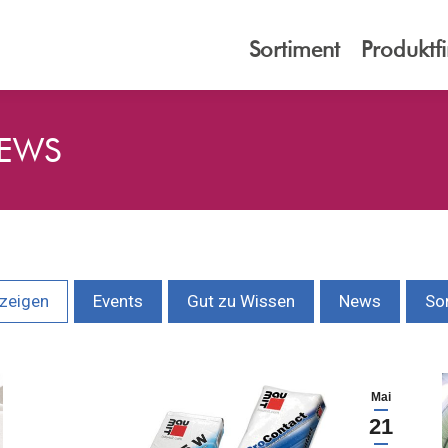
Sortiment
Produktf
EWS
nzeigen
Events
Gut zu Wissen
News
So
Mai
21