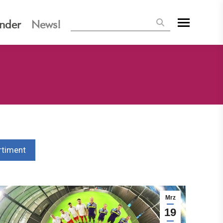
Search:
inder
News!
rtiment
Mrz
19