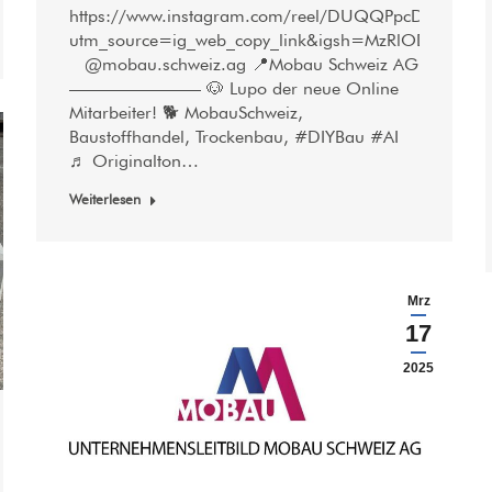
https://www.instagram.com/reel/DUQQPpcDDrl/?
utm_source=ig_web_copy_link&igsh=MzRlODBiNWF
@mobau.schweiz.ag 📍Mobau Schweiz AG
———————– 🐶 Lupo der neue Online
Mitarbeiter! 🐕 MobauSchweiz,
Baustoffhandel, Trockenbau, #DIYBau #AI
♬ Originalton…
Weiterlesen
Mrz
17
2025